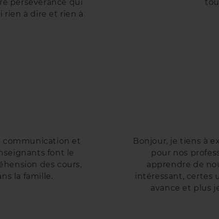
tre persévérance qui
tou
rien à dire et rien à
 la communication et
Bonjour, je tiens à e
nseignants font le
pour nos profes
hension des cours,
apprendre de nou
ns la famille.
intéressant, certes
avance et plus j