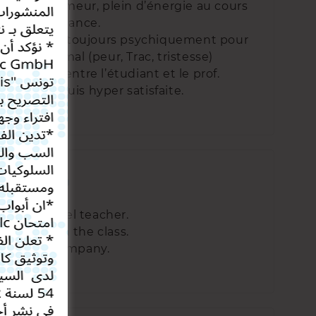
e bonne humeur, plein d’énergie au cours
de la séance.
nous prépare toujours psychiquement pour
us sentir mal (peur, Trac, tristesse)
 relation entre l’étudiant et le prof.
ement je suis hyper satisfaite.
Professionnel teacher.
Good vibe in the class.
Good Company.