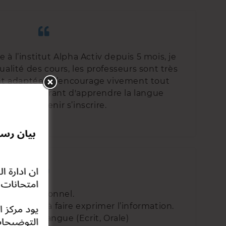
 à l’institut Alpha Activ depuis 5 mois, je
qualité des cours, les professeurs sont très
sont adaptées. J’encourage vivement tout
use et désirant d'apprendre la langue
mande de venir s’inscrire.
Professionnel.
gogique à faire exprimer l’information.
niveau de langue (Ecrit, Orale)