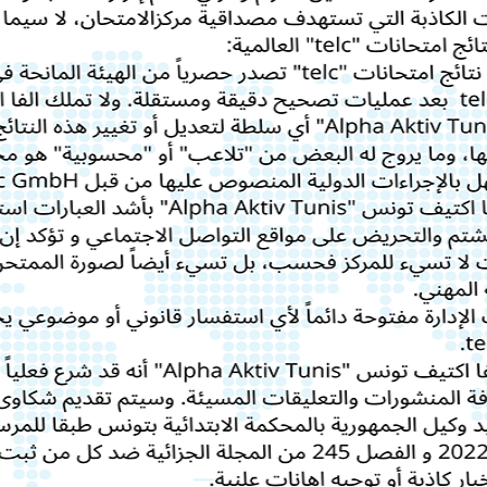
 entre nous.
Toujours souriant, d
Côte physique : il 
avancer sans no
Bonne/Excellente
Personnell
s d'allemand à Alpha