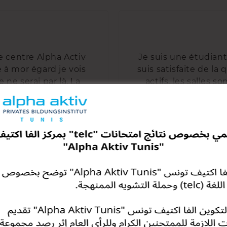
le centre Alpha Activ
Je suis une étudiante
e à mor égard je vois
suis satisfaite de la 
 ne serai par là. La
actifs, les salles 
joue à des jeux et on
personne ambitie
apprendre.
alle
rès professionnel. Un
rs Et pour finir une
Bonne Méthode péda
onne du courage. Je
Très bon 