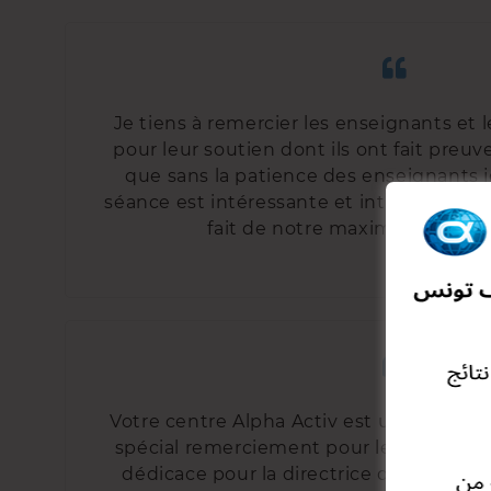
Je tiens à remercier les enseignants et 
pour leur soutien dont ils ont fait preuv
que sans la patience des enseignants je
séance est intéressante et intrigante On 
fait de notre maximum pour 
Votre centre Alpha Activ est un centre t
spécial remerciement pour les professeu
dédicace pour la directrice qui nous d