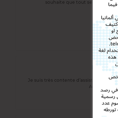
souhaite que tout se passe bien
Je suis très contente d’assister au cour
Activ.