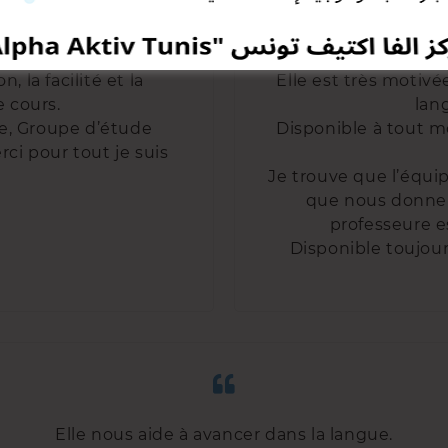
, la facilité et la
Elle est très motivé
 cours.
lan
te, Groupe d’étude
Disponible à tout m
ci pour tout je suis
Je trouve que l’équi
que nous donne l
professeure e
Disponible toujou
Elle nous aide à avancer dans la langue.