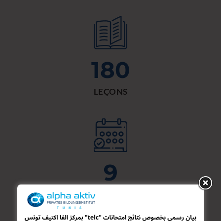
180
LEÇONS
9
SEMAINES DE COURS