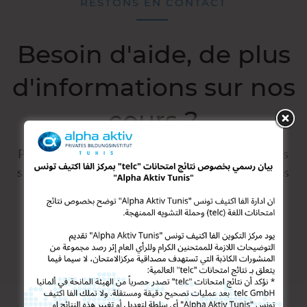
RESTONS EN CONTACT
Besoin d'aide, de plus
d'informations sur nos
cours ?
Pour toutes vos demandes d’informations, nous
sommes à votre disposition pour répondre à vos
questions et vous guider dans votre requête
CONTACTEZ-NOUS