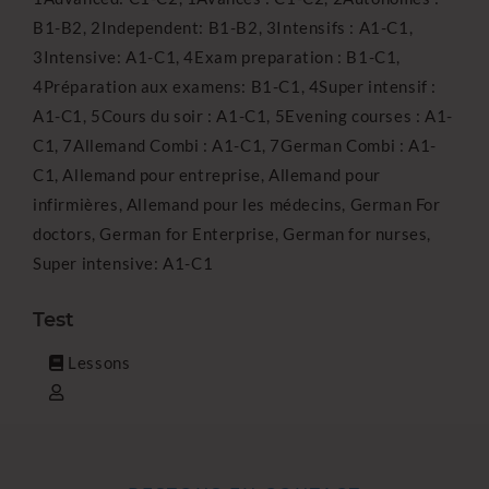
B1-B2,
2Independent: B1-B2,
3Intensifs : A1-C1,
3Intensive: A1-C1,
4Exam preparation : B1-C1,
4Préparation aux examens: B1-C1,
4Super intensif :
A1-C1,
5Cours du soir : A1-C1,
5Evening courses : A1-
C1,
7Allemand Combi : A1-C1,
7German Combi : A1-
C1,
Allemand pour entreprise,
Allemand pour
infirmières,
Allemand pour les médecins,
German For
doctors,
German for Enterprise,
German for nurses,
Super intensive: A1-C1
Test
Lessons