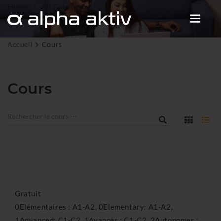
Home
All Courses
Accueil
Cours
Cours
Gratuit
0Elémentaires : A1-A2,
0Elementary: A1-A2,
1Advanced: C1-C2,
1Avancés : C1-C2,
2Autonomes :