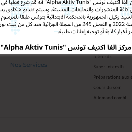
Alpha Aktiv Tunis
Nos Cours
Qui sommes-nous
Elémentaires
Institut Heidelberg
Avancés
Autonomes
Boostez Votre Carrière
Intensifs
Nos Services
Super intensifs
Préparations aux
Cours du soir
Allemand combi