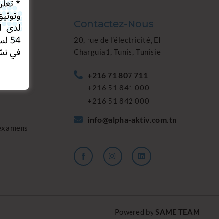
Contactez-Nous
20, rue de l’électricité, EI
Charguia1, Tunis, Tunisie
+216 71 807 711
+216 51 841 000
+216 51 842 000
info@alpha-aktiv.com.tn
 examens
Powered by
SAME TEAM