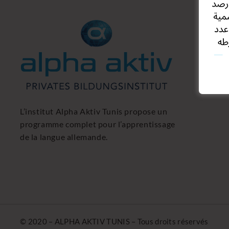
L’institut Alpha Aktiv Tunis propose un
programme complet pour l’apprentissage
de la langue allemande.
© 2020 – ALPHA AKTIV TUNIS – Tous droits réservés